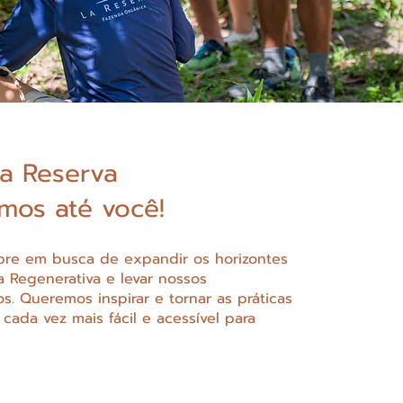
a Reserva
mos até você!
re em busca de expandir os horizontes
a Regenerativa e levar nossos
. Queremos inspirar e tornar as práticas
s cada vez mais fácil e acessível para