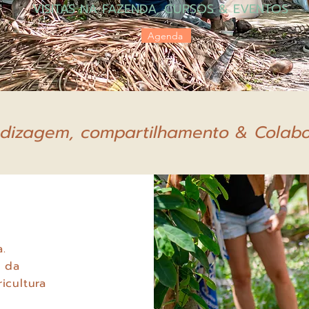
VISITAS NA FAZENDA,
CURSOS & EVENTOS
Agenda
dizagem, compartilhamento & Colab
da.
s da
icultura