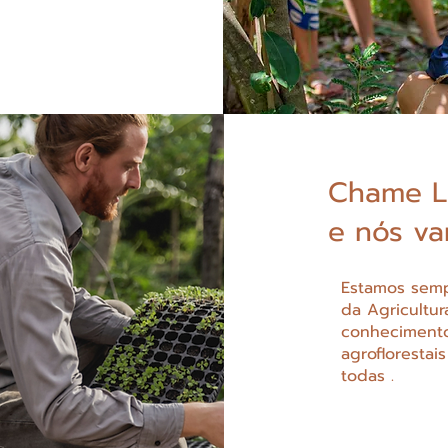
Chame L
e nós va
Estamos semp
da Agricultur
conhecimentos
agroflorestai
todas .